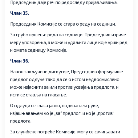
Председник даје реч по редоследу пријављивања.
Члан 35.
Председник Комисије се стара о реду на седници.
За грубо кршење реда на седници, Председник изриче
меру упозорења, а може и удаљити лице које крши ред
и омета седницу Комисије.
Члан 36.
Након закључене дискусије, Председник формулише
предлог одлуке тако да се о истом недвосмислено
може изјаснити за или против усвајања предлога, и
исти се ставља на гласање.
О одлуци се гласа јавно, подизањем руке,
изјашњавањем ко је „за“ предлог, и ко је „против“
предлога.
За службене потребе Комисије, могу се сачињавати