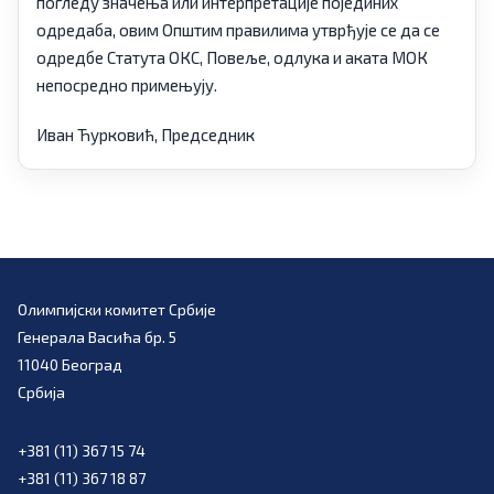
погледу значења или интерпретације појединих
одредаба, овим Општим правилима утврђује се да се
одредбе Статута ОКС, Повеље, одлука и аката МОК
непосредно примењују.
Иван Ћурковић, Председник
Олимпијски комитет Србије
Генерала Васића бр. 5
11040 Београд
Србија
+381 (11) 367 15 74
+381 (11) 367 18 87