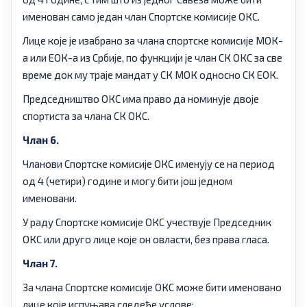
именован само један члан Спортске комисије ОКС.
Лице које је изабрано за члана спортске комисије МОК-
а или ЕОК-а из Србије, по функцији је члан СК ОКС за све
време док му траје мандат у СК МОК односно СК ЕОК.
Председништво ОКС има право да номинује двоје
спортиста за члана СК ОКС.
Члан 6.
Чланови Спортске комисије ОКС именују се на период
од 4 (четири) године и могу бити још једном
именовани.
У раду Спортске комисије ОКС учествује Председник
ОКС или друго лице које он овласти, без права гласа.
Члан 7.
За члана Спортске комисије ОКС може бити именовано
лице које испуњава следеће услове: