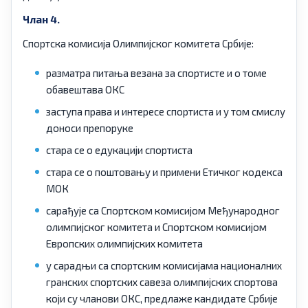
Члан 4.
Спортска комисија Олимпијског комитета Србије:
разматра питања везана за спортисте и о томе
обавештава ОКС
заступа права и интересе спортиста и у том смислу
доноси препоруке
стара се о едукацији спортиста
стара се о поштовању и примени Етичког кодекса
МОК
сарађује са Спортском комисијом Међународног
олимпијског комитета и Спортском комисијом
Европских олимпијских комитета
у сарадњи са спортским комисијама националних
гранских спортских савеза олимпијских спортова
који су чланови ОКС, предлаже кандидате Србије