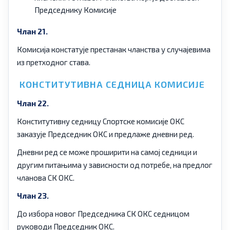
Председнику Комисије
Члан 21.
Комисија констатује престанак чланства у случајевима
из претходног става.
КОНСТИТУТИВНА СЕДНИЦА КОМИСИЈЕ
Члан 22.
Конститутивну седницу Спортске комисије ОКС
заказује Председник ОКС и предлаже дневни ред.
Дневни ред се може проширити на самој седници и
другим питањима у зависности од потребе, на предлог
чланова СК ОКС.
Члан 23.
До избора новог Председника СК ОКС седницом
руководи Председник ОКС.