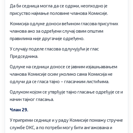
Да би седница могла да се одржи, неопходно је
присуство најмање половине чланова Комисије.
Комисија одлуке доноси већином гласова присутних
чланова ако за одређени случај овим општим
правилима није другачије одређено.
У случају поделе гласова одлучујући је глас
Председника.
Одлуке на седници доносе се јавним изјашњавањем
чланова Комисије осим уколико сама Комисија не
одлучи да се гласа тајно – гласачким листићима.
Одлуком којом се утврђује тајно гласање одређује се и
начин тајног гласања.
Члан 29.
У припреми седнице и у раду Комисије помажу стручне
службе ОКС, а по потреби могу бити ангажована и