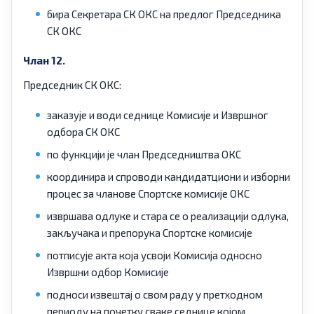
бира Секретара СК ОКС на предлог Председника
СК ОКС
Члан 12.
Председник СК ОКС:
заказује и води седнице Комисије и Извршног
одбора СК ОКС
по функцији је члан Председништва ОКС
координира и спроводи кандидатциони и изборни
процес за чланове Спортске комисије ОКС
извршава одлуке и стара се о реализацији одлука,
закључака и препорука Спортске комисије
потписује акта која усвоји Комисија односно
Извршни одбор Комисије
подноси извештај о свом раду у претходном
периоду на почетку сваке седнице којом