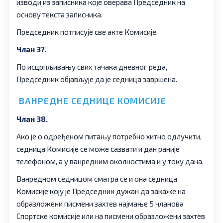
изводи из записника које оверава Председник на
основу текста записника.
Председник потписује све акте Комисије.
Члан 37.
По исцрпљивању свих тачака дневног реда,
Председник објављује да је седница завршена.
ВАНРЕДНЕ СЕДНИЦЕ КОМИСИЈЕ
Члан 38.
Ако је о одређеном питању потребно хитно одлучити,
седница Комисије се може сазвати и дан раније
телефоном, а у ванредним околностима и у току дана.
Ванредном седницом сматра се и она седница
Комисије коју је Председник дужан да закаже на
образложени писмени захтев најмање 5 чланова
Спортске комисије или на писмени образложени захтев