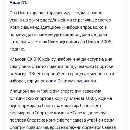
Члан 41.
Ова Општа правила примењују се одмах након
усвајања осим одредби којима се регулише састав
Комисије, кандидатциони и изборни процес, које
почињу да се примењују наредног дана од дана
затварања летњих Олимпијских игара Пекинг 2008.
године.
Чланови СК ОКС који су изабрани на дан ступања на
снагу ових Општих правила остају чланови Спортске
комисије ОКС до спровођења процеса именовања и
избора утврђеног овим Општим правилима.
У националним гранским спортским савезима
олимпијских спортова који су чланови ОКС у којима
није формирана Спортска комисија Савеза, до
формирања Спортске комисије Савеза, делокруг
послова Спортске комисије тог савеза утврђен овим
Општим правилима, врши надлежни орган тог Савеза.