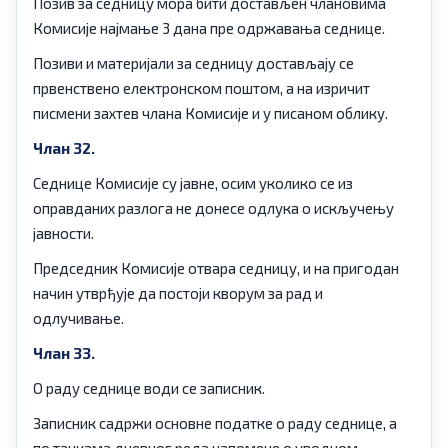
Позив за седницу мора бити достављен члановима
Комисије најмање 3 дана пре одржавања седнице.
Позиви и материјали за седницу достављају се
првенствено електронском поштом, а на изричит
писмени захтев члана Комисије и у писаном облику.
Члан 32.
Седнице Комисије су јавне, осим уколико се из
оправданих разлога не донесе одлука о искључењу
јавности.
Председник Комисије отвара седницу, и на пригодан
начин утврђује да постоји кворум за рад и
одлучивање.
Члан 33.
О раду седнице води се записник.
Записник садржи основне податке о раду седнице, а