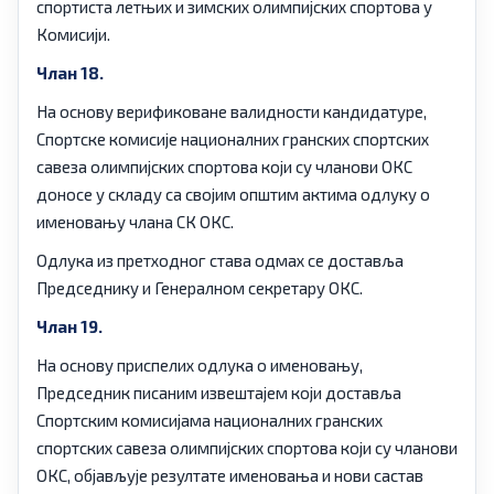
спортиста летњих и зимских олимпијских спортова у
Комисији.
Члан 18.
На основу верификоване валидности кандидатуре,
Спортске комисије националних гранских спортских
савеза олимпијских спортова који су чланови ОКС
доносе у складу са својим општим актима одлуку о
именовању члана СК ОКС.
Одлука из претходног става одмах се доставља
Председнику и Генералном секретару ОКС.
Члан 19.
На основу приспелих одлука о именовању,
Председник писаним извештајем који доставља
Спортским комисијама националних гранских
спортских савеза олимпијских спортова који су чланови
ОКС, објављује резултате именовања и нови састав