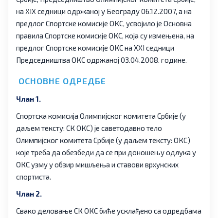
на XIX седници одржаној у Београду 06.12.2007, а на
предлог Спортске комисије ОКС, усвојило је Основна
правила Спортске комисије ОКС, која су измењена, на
предлог Спортске комисије ОКС на XXI седници
Председништва ОКС одржаној 03.04.2008. године.
ОСНОВНЕ ОДРЕДБЕ
Члан 1.
Спортска комисија Олимпијског комитета Србије (у
даљем тексту: СК ОКС) је саветодавно тело
Олимпијског комитета Србије (у даљем тексту: ОКС)
које треба да обезбеди да се при доношењу одлука у
ОКС узму у обзир мишљења и ставови врхунских
спортиста.
Члан 2.
Свако деловање СК ОКС биће усклађено са одредбама