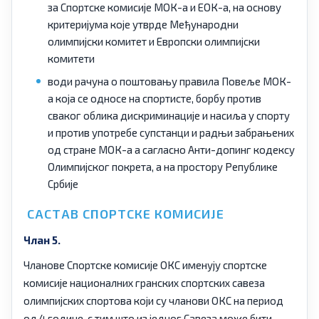
за Спортске комисије МОК-а и ЕОК-а, на основу
критеријума које утврде Међународни
олимпијски комитет и Европски олимпијски
комитети
води рачуна о поштовању правила Повеље МОК-
а која се односе на спортисте, борбу против
сваког облика дискриминације и насиља у спорту
и против употребе супстанци и радњи забрањених
од стране МОК-а а сагласно Анти-допинг кодексу
Олимпијског покрета, а на простору Републике
Србије
САСТАВ СПОРТСКЕ КОМИСИЈЕ
Члан 5.
Чланове Спортске комисије ОКС именују спортске
комисије националних гранских спортских савеза
олимпијских спортова који су чланови ОКС на период
од 4 године, с тим што из једног Савеза може бити