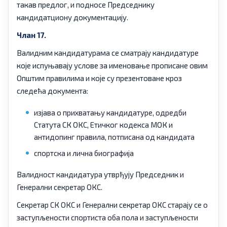
такав предлог, и подносе Председнику
кандидатциону документацију.
Члан 17.
Валидним кандидатурама се сматрају кандидатуре
које испуњавају услове за именовање прописане овим
Општим правилима и које су презентоване кроз
следећа документа:
изјава о прихватању кандидатуре, одредби
Статута СК ОКС, Етичког кодекса МОК и
антидопинг правила, потписана од кандидата
спортска и лична биографија
Валидност кандидатура утврђују Председник и
Генерални секретар ОКС.
Секретар СК ОКС и Генерални секретар ОКС старају се о
заступљености спортиста оба пола и заступљености