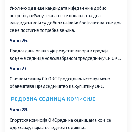
Уколико од више кандидата ниједан није добио
потребну већину, гласање се понавља за два
кандидата који су добили највећи број гласова, све док
се не постигне потребна већина.
Члан 26.
Председник објављује резултат избора и предаје
вођење седнице новоизабраном председнику СК ОКС.
Члан 27.
О новом сазиву СК ОКС Председник истовремено
обавештава Председништво и Скупштину ОКС.
РЕДОВНА СЕДНИЦА КОМИСИЈЕ
Члан 28.
Спортска комисија ОКС ради на седницама које се
одржавају најмање једном годишње.