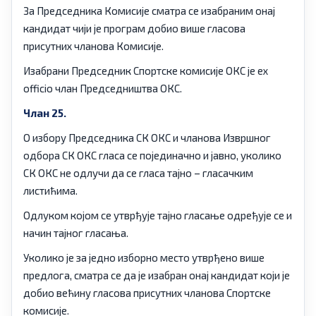
За Председника Комисије сматра се изабраним онај
кандидат чији је програм добио више гласова
присутних чланова Комисије.
Изабрани Председник Спортске комисије ОКС је ex
officio члан Председништва ОКС.
Члан 25.
О избору Председника СК ОКС и чланова Извршног
одбора СК ОКС гласа се појединачно и јавно, уколико
СК ОКС не одлучи да се гласа тајно – гласачким
листићима.
Одлуком којом се утврђује тајно гласање одређује се и
начин тајног гласања.
Уколико је за једно изборно место утврђено више
предлога, сматра се да је изабран онај кандидат који је
добио већину гласова присутних чланова Спортске
комисије.