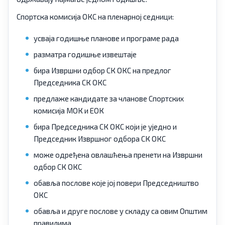
Спортска комисија ОКС на пленарној седници:
усваја годишње планове и програме рада
разматра годишње извештаје
бира Извршни одбор СК ОКС на предлог
Председника СК ОКС
предлаже кандидате за чланове Спортских
комисија МОК и ЕОК
бира Председника СК ОКС који је уједно и
Председник Извршног одбора СК ОКС
може одређена овлашћења пренети на Извршни
одбор СК ОКС
обавља послове које јој повери Председништво
ОКС
обавља и друге послове у складу са овим Општим
правилима