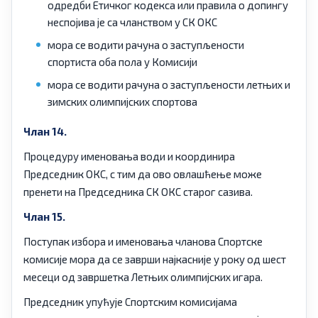
одредби Етичког кодекса или правила о допингу
неспојива је са чланством у СК ОКС
мора се водити рачуна о заступљености
спортиста оба пола у Комисији
мора се водити рачуна о заступљености летњих и
зимских олимпијских спортова
Члан 14.
Процедуру именовања води и координира
Председник ОКС, с тим да ово овлашћење може
пренети на Председника СК ОКС старог сазива.
Члан 15.
Поступак избора и именовања чланова Спортске
комисије мора да се заврши најкасније у року од шест
месеци од завршетка Летњих олимпијских игара.
Председник упућује Спортским комисијама