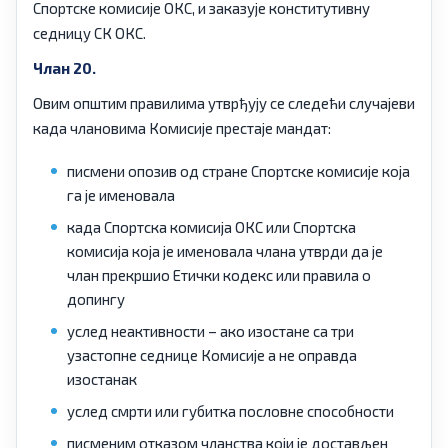
Спортске комисије ОКС, и заказује конститутивну
седницу СК ОКС.
Члан 20.
Овим општим правилима утврђују се следећи случајеви
када члановима Комисије престаје мандат:
писмени опозив од стране Спортске комисије која
га је именовала
када Спортска комисија ОКС или Спортска
комисија која је именовала члана утврди да је
члан прекршио Етички кодекс или правила о
допингу
услед неактивности – ако изостане са три
узастопне седнице Комисије а не оправда
изостанак
услед смрти или губитка пословне способности
писменим отказом чланства који је достављен