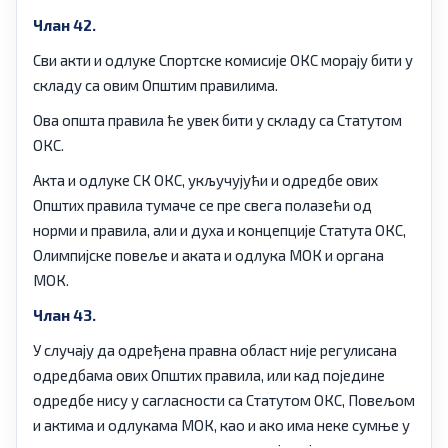
Члан 42.
Сви акти и одлуке Спортске комисије ОКС морају бити у
складу са овим Општим правилима.
Ова општа правила ће увек бити у складу са Статутом
ОКС.
Акта и одлуке СК ОКС, укључујући и одредбе ових
Општих правила тумаче се пре свега полазећи од
норми и правила, али и духа и концепције Статута ОКС,
Олимпијске повеље и аката и одлука МОК и органа
МОК.
Члан 43.
У случају да одређена правна област није регулисана
одредбама ових Општих правила, или кад поједине
одредбе нису у сагласности са Статутом ОКС, Повељом
и актима и одлукама МОК, као и ако има неке сумње у