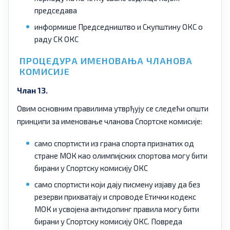
председава
информише Председништво и Скупштину ОКС о
раду СК ОКС
ПРОЦЕДУРА ИМЕНОВАЊА ЧЛАНОВА
КОМИСИЈЕ
Члан 13.
Овим основним правилима утврђују се следећи општи
принципи за именовање чланова Спортске комисије:
само спортисти из грана спорта признатих од
стране МОК као олимпијских спортова могу бити
бирани у Спортску комисију ОКС
само спортисти који дају писмену изјаву да без
резерви прихватају и спроводе Етички кодекс
МОК и усвојена антидопинг правила могу бити
бирани у Спортску комисију ОКС. Повреда