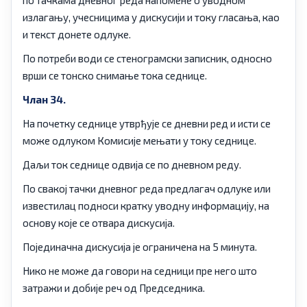
по тачкама дневног реда напомене о уводном
излагању, учесницима у дискусији и току гласања, као
и текст донете одлуке.
По потреби води се стенограмски записник, односно
врши се тонско снимање тока седнице.
Члан 34.
На почетку седнице утврђује се дневни ред и исти се
може одлуком Комисије мењати у току седнице.
Даљи ток седнице одвија се по дневном реду.
По свакој тачки дневног реда предлагач одлуке или
известилац подноси кратку уводну информацију, на
основу које се отвара дискусија.
Појединачна дискусија је ограничена на 5 минута.
Нико не може да говори на седници пре него што
затражи и добије реч од Председника.