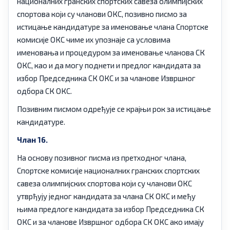
националних гранских спортских савеза олимпијских
спортова који су чланови ОКС, позивно писмо за
истицање кандидатуре за именовање члана Спортске
комисије ОКС чиме их упознаје са условима
именовања и процедуром за именовање чланова СК
ОКС, као и да могу поднети и предлог кандидата за
избор Председника СК ОКС и за чланове Извршног
одбора СК ОКС.
Позивним писмом одређује се крајњи рок за истицање
кандидатуре.
Члан 16.
На основу позивног писма из претходног члана,
Спортске комисије националних гранских спортских
савеза олимпијских спортова који су чланови ОКС
утврђују једног кандидата за члана СК ОКС и међу
њима предлоге кандидата за избор Председника СК
ОКС и за чланове Извршног одбора СК ОКС ако имају