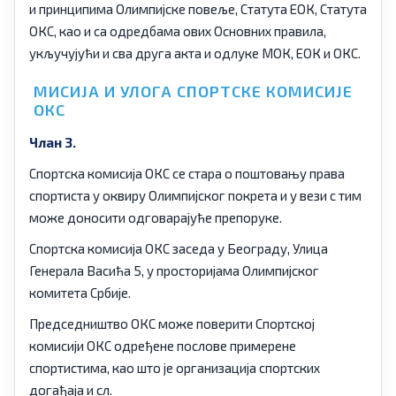
и принципима Олимпијске повеље, Статута ЕОК, Статута
ОКС, као и са одредбама ових Основних правила,
укључујући и сва друга акта и одлуке МОК, ЕОК и ОКС.
МИСИЈА И УЛОГА СПОРТСКЕ КОМИСИЈЕ
ОКС
Члан 3.
Спортска комисија ОКС се стара о поштовању права
спортиста у оквиру Олимпијског покрета и у вези с тим
може доносити одговарајуће препоруке.
Спортска комисија ОКС заседа у Београду, Улица
Генерала Васића 5, у просторијама Олимпијског
комитета Србије.
Председништво ОКС може поверити Спортској
комисији ОКС одређене послове примерене
спортистима, као што је организација спортских
догађаја и сл.