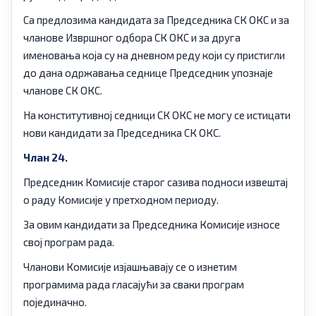
Са предлозима кандидата за Председника СК ОКС и за
чланове Извршног одбора СК ОКС и за друга
именовања која су на дневном реду који су пристигли
до дана одржавања седнице Председник упознаје
чланове СК ОКС.
На конститутивној седници СК ОКС не могу се истицати
нови кандидати за Председника СК ОКС.
Члан 24.
Председник Комисије старог сазива подноси извештај
о раду Комисије у претходном периоду.
За овим кандидати за Председника Комисије износе
свој програм рада.
Чланови Комисије изјашњавају се о изнетим
програмима рада гласајући за сваки програм
појединачно.