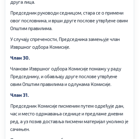
друга лица.
Председник руководи седницом, стара се о примени
овог пословника, и врши друге послове утврђене овим
Општим правилима.
У случају спречености, Председника замењује члан
Извршног одбора Комисије.
Члан 30.
Чланови Извршног одбора Комисије помажу у раду
Председнику, и обављају друге послове утврђене
овим Општим правилима и одлукама Комисије.
Члан 31.
Председник Комисије писменим путем одређује дан,
час и место одржавања седнице и предлаже дневни
ред, а уз позив доставља писмени материјал уколико је
сачињен.