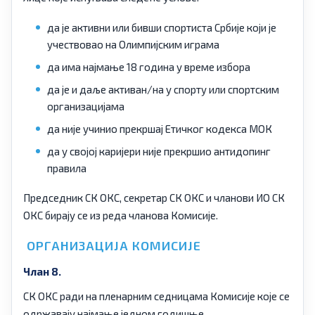
да је активни или бивши спортиста Србије који је
учествовао на Олимпијским играма
да има најмање 18 година у време избора
да је и даље активан/на у спорту или спортским
организацијама
да није учинио прекршај Етичког кодекса МОК
да у својој каријери није прекршио антидопинг
правила
Председник СК ОКС, секретар СК ОКС и чланови ИО СК
ОКС бирају се из реда чланова Комисије.
ОРГАНИЗАЦИЈА КОМИСИЈЕ
Члан 8.
СК ОКС ради на пленарним седницама Комисије које се
одржавају најмање једном годишње.