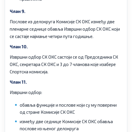
Члан 9.
Послове из делокруга Комисије СК ОКС између две
пленарне седнице обавља Извршни одбор СК ОКС који
се састаје најмање четири пута годишње.
Члан 10.
Извршни одбор СК ОКС састоји се од Председника СК
ОКС, секретара СК ОКС и 3 до 7 чланова које изабере
Спортска комисија.
Члан 11.
Извршни одбор:
обавља функције и послове који су му поверени
од стране Комисије СК ОКС
између две седнице Комисије СК ОКС обавља
послове из њеног делокруга