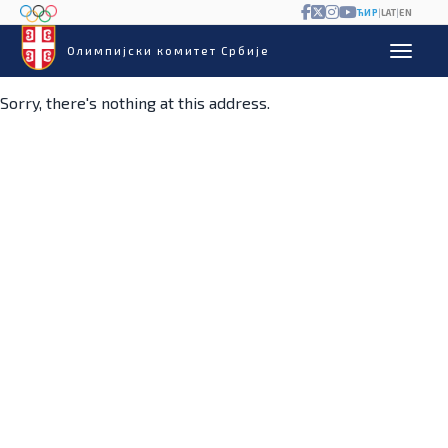
ЋИР
|
LAT
|
EN
Олимпијски комитет Србије
Sorry, there's nothing at this address.