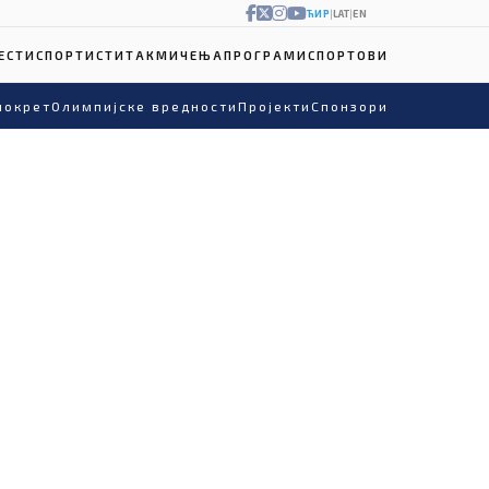
ЋИР
|
LAT
|
EN
ЕСТИ
СПОРТИСТИ
ТАКМИЧЕЊА
ПРОГРАМИ
СПОРТОВИ
покрет
Олимпијске вредности
Пројекти
Спонзори