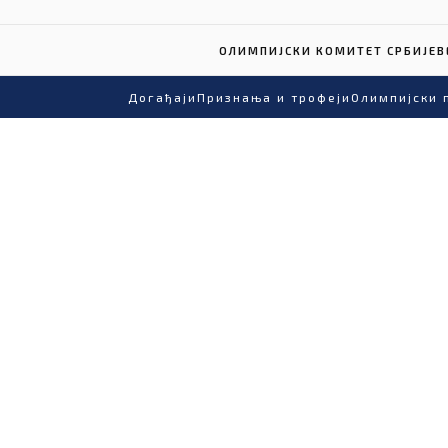
ОЛИМПИЈСКИ КОМИТЕТ СРБИЈЕ
В
Догађаји
Признања и трофеји
Олимпијски 