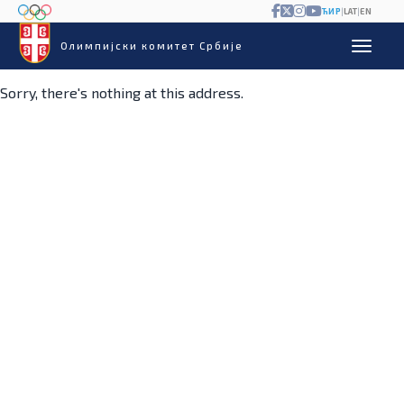
ЋИР
|
LAT
|
EN
Олимпијски комитет Србије
Sorry, there's nothing at this address.