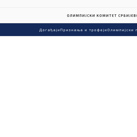
ОЛИМПИЈСКИ КОМИТЕТ СРБИЈЕ
В
Догађаји
Признања и трофеји
Олимпијски 