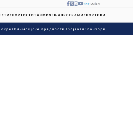
ЋИР
|
LAT
|
EN
ЕСТИ
СПОРТИСТИ
ТАКМИЧЕЊА
ПРОГРАМИ
СПОРТОВИ
покрет
Олимпијске вредности
Пројекти
Спонзори