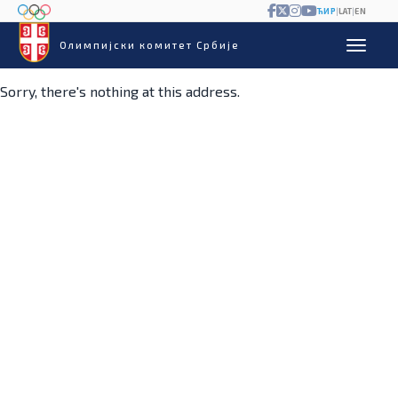
ЋИР
|
LAT
|
EN
Олимпијски комитет Србије
Sorry, there's nothing at this address.