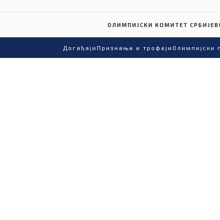
ОЛИМПИЈСКИ КОМИТЕТ СРБИЈЕ
В
Догађаји
Признања и трофеји
Олимпијски 