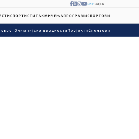
ЋИР
|
LAT
|
EN
ЕСТИ
СПОРТИСТИ
ТАКМИЧЕЊА
ПРОГРАМИ
СПОРТОВИ
покрет
Олимпијске вредности
Пројекти
Спонзори