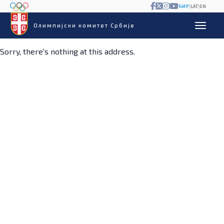
ЋИР
|
LAT
|
EN
Олимпијски комитет Србије
Sorry, there's nothing at this address.