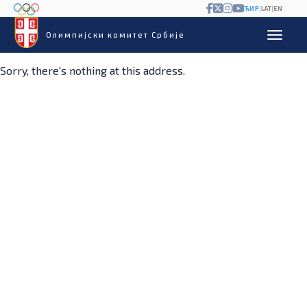
ЋИР
|
LAT
|
EN
Олимпијски комитет Србије
Sorry, there's nothing at this address.