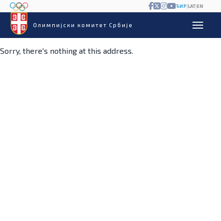
ЋИР
|
LAT
|
EN
Олимпијски комитет Србије
Sorry, there's nothing at this address.