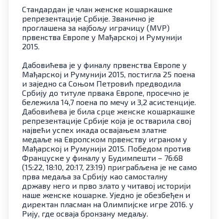
Стандардан је члан женске кошаркашке
репрезентације Србије. Званично је
проглашена за најбољу играчицу (MVP)
првенства Европе у Мађарској и Румунији
2015.
Дабовићева је у финалу првенства Европе у
Мађарској и Румунији 2015, постигла 25 поена
и заједно са Соњом Петровић предводила
Србију до титуле првака Европе, просечно је
бележила 14,7 поена по мечу и 3,2 асистенције.
Дабовићева је била срце женске кошаркашке
репрезентације Србије која је остварила свој
највећи успех икада освајањем златне
медаље на Европском првенству играном у
Мађарској и Румунији 2015. Победом против
Француске у финалу у Будимпешти – 76:68
(15:22, 18:10, 20:17, 23:19) приграбљена је не само
прва медаља за Србију као самосталну
државу него и прво злато у читавој историји
наше женске кошарке. Уједно је обезбеђен и
директан пласман на Олимпијске игре 2016. у
Рију, где осваја бронзану медаљу.