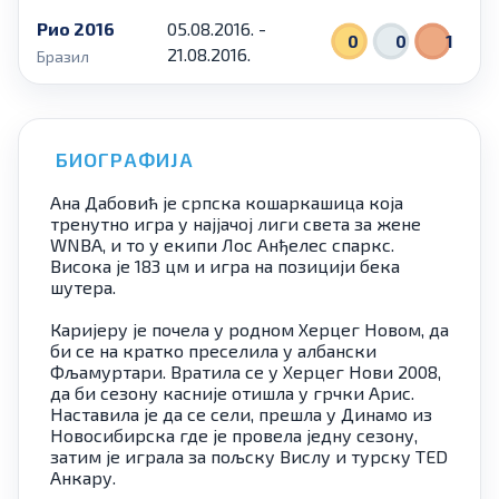
Рио 2016
05.08.2016. -
0
0
1
21.08.2016.
Бразил
БИОГРАФИЈА
Ана Дабовић је српска кошаркашица која
тренутно игра у најјачој лиги света за жене
WNBA, и то у екипи Лос Анђелес спаркс.
Висока је 183 цм и игра на позицији бека
шутера.
Каријеру је почела у родном Херцег Новом, да
би се на кратко преселила у албански
Фљамуртари. Вратила се у Херцег Нови 2008,
да би сезону касније отишла у грчки Арис.
Наставила је да се сели, прешла у Динамо из
Новосибирска где је провела једну сезону,
затим је играла за пољску Вислу и турску TED
Анкару.