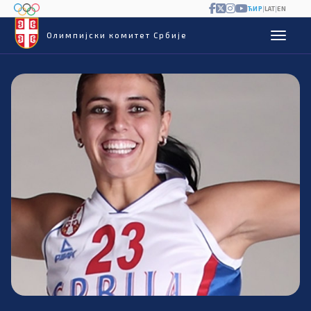
ЋИР
|
LAT
|
EN
Олимпијски комитет Србије