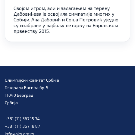
Својом игром, али и залагањем на терену
Дабовићева је освојила симпатије многих у
Србији. Ана Дабовић и Соња Петровић уједно
су изабране у најбољу петорку на Европском
првенству 2015.
Олимпијски комитет Србије
Генерала Васића бр. 5
11040 Београд
Србија
+381 (11) 367 15 74
+381 (11) 367 18 87
info@oks.org.rs