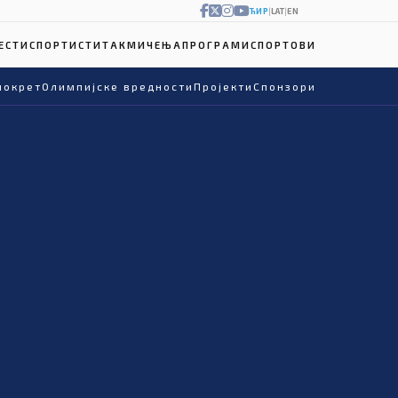
ЋИР
|
LAT
|
EN
ЕСТИ
СПОРТИСТИ
ТАКМИЧЕЊА
ПРОГРАМИ
СПОРТОВИ
покрет
Олимпијске вредности
Пројекти
Спонзори