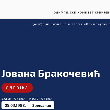
ОЛИМПИЈСКИ КОМИТЕТ СРБИЈЕ
В
Догађаји
Признања и трофеји
Олимпијски 
Јована Бракочевић
ОДБОЈКА
ДАТУМ РОЂЕЊА
МЕСТО РОЂЕЊА
05.03.1988.
Зрењанин