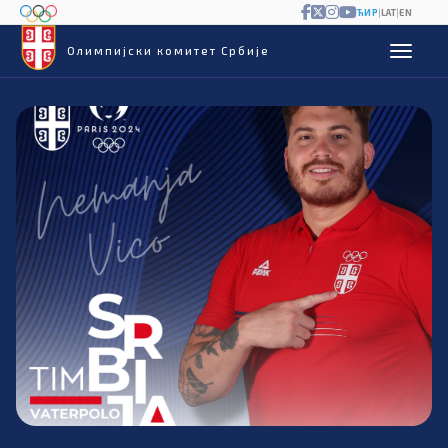
ЋИР
|
LAT
|
EN
Олимпијски комитет Србије