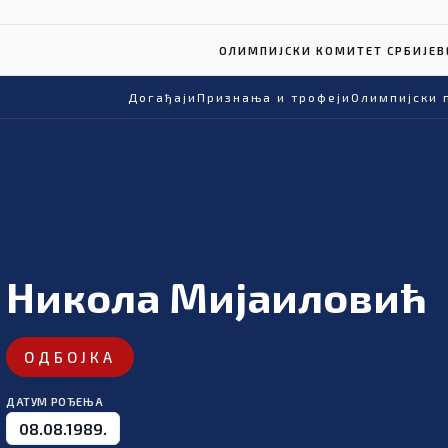
ОЛИМПИЈСКИ КОМИТЕТ СРБИЈЕ
В
Догађаји
Признања и трофеји
Олимпијски 
Никола Мијаиловић
ОДБОЈКА
ДАТУМ РОЂЕЊА
08.08.1989.