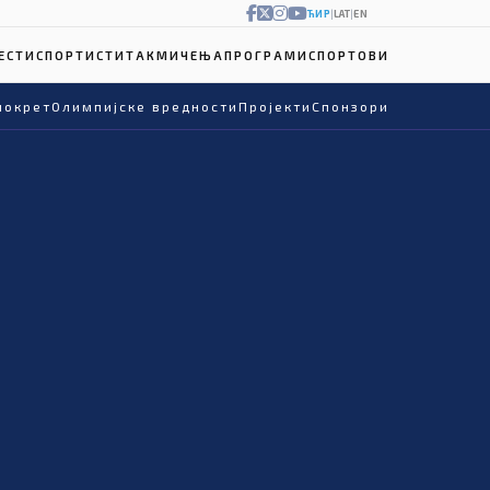
ЋИР
|
LAT
|
EN
ЕСТИ
СПОРТИСТИ
ТАКМИЧЕЊА
ПРОГРАМИ
СПОРТОВИ
покрет
Олимпијске вредности
Пројекти
Спонзори