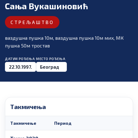
Сања Вукашиновић
СТРЕЉАШТВО
ваздушна пушка 10м, ваздушна пушка 10м миx, МК
пушка 50м тростав
ДАТУМ РОЂЕЊА
МЕСТО РОЂЕЊА
22.10.1997.
Београд
Такмичења
Такмичење
Период