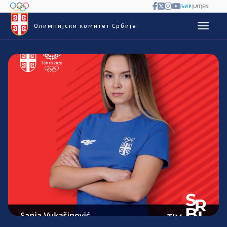
ЋИР
|
LAT
|
EN
Олимпијски комитет Србије