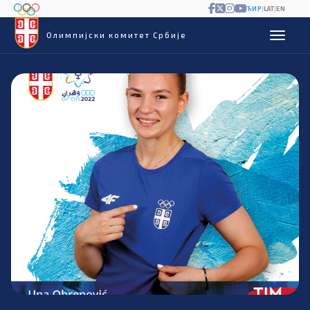
ЋИР
|
LAT
|
EN
Олимпијски комитет Србије