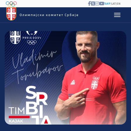
ЋИР
|
LAT
|
EN
Олимпијски комитет Србије