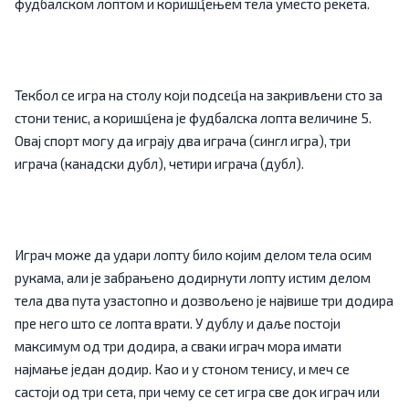
фудбалском лоптом и коришц́ењем тела уместо рекета.
Текбол се игра на столу који подсец́а на закривљени сто за
стони тенис, а коришц́ена је фудбалска лопта величине 5.
Овај спорт могу да играју два играча (сингл игра), три
играча (канадски дубл), четири играча (дубл).
Играч може да удари лопту било којим делом тела осим
рукама, али је забрањено додирнути лопту истим делом
тела два пута узастопно и дозвољено је највише три додира
пре него што се лопта врати. У дублу и даље постоји
максимум од три додира, а сваки играч мора имати
најмање један додир. Као и у стоном тенису, и меч се
састоји од три сета, при чему се сет игра све док играч или