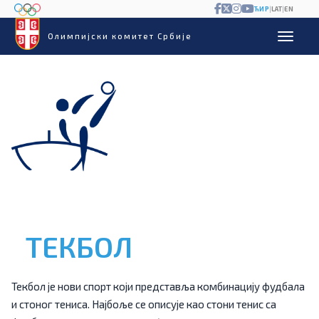
ЋИР
|
LAT
|
EN
Олимпијски комитет Србије
ТЕКБОЛ
Текбол је нови спорт који представља комбинацију фудбала
и стоног тениса. Најбоље се описује као стони тенис са