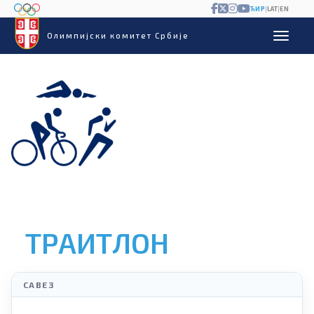
ЋИР
|
LAT
|
EN
Олимпијски комитет Србије
ТРАИТЛОН
САВЕЗ