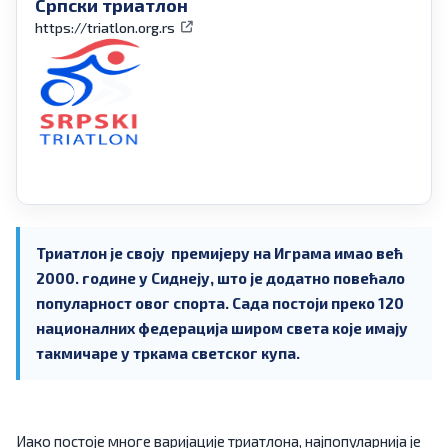
Српски триатлон
https://triatlon.org.rs
Триатлон је своју премијеру на Играма имао већ
2000. године у Сиднеју, што је додатно повећало
популарност овог спорта. Сада постоји преко 120
националних федерација широм света које имају
такмичаре у тркама светског купа.
Иако постоје многе варијације триатлона, најпопуларнија је