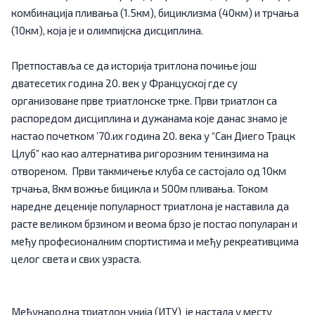
комбинација пливања (1.5км), бициклизма (40км) и трчања
(10км), која је и олимпијска дисциплина.
Претпоставља се да историја тритлона почиње још
дватесетих година 20. век у Француској где су
организоване прве триатлонске трке. Први триатлон са
распоредом дисциплина и дужанама које данас знамо је
настао почетком ’70.их година 20. века у “Сан Диего Трацк
Цлуб” као као алтернатива ригорозним тенинзима на
отвореном. Први такмичење клуба се састојало од 10км
трчања, 8км вожње бицикла и 500м пливања. Током
наредне деценије популарност триатлона је наставила да
расте великом брзином и веома брзо је постао популаран и
међу професионалним спортистима и међу рекреативцима
Међународна триатлон унија (ИТУ) је настала у месту