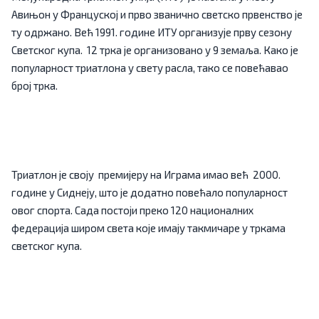
Авињон у Француској и прво званично светско првенство је
ту одржано. Већ 1991. године ИТУ организује прву сезону
Светског купа. 12 трка је организовано у 9 земаља. Како је
популарност триатлона у свету расла, тако се повећавао
број трка.
Триатлон је своју премијеру на Играма имао већ 2000.
године у Сиднеју, што је додатно повећало популарност
овог спорта. Сада постоји преко 120 националних
федерација широм света које имају такмичаре у тркама
светског купа.