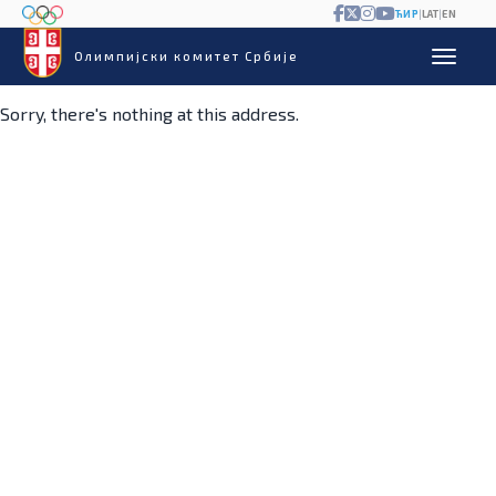
ЋИР
|
LAT
|
EN
Олимпијски комитет Србије
Sorry, there's nothing at this address.