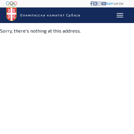
ЋИР
|
LAT
|
EN
Олимпијски комитет Србије
Sorry, there's nothing at this address.