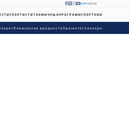
ЋИР
|
LAT
|
EN
ЕСТИ
СПОРТИСТИ
ТАКМИЧЕЊА
ПРОГРАМИ
СПОРТОВИ
покрет
Олимпијске вредности
Пројекти
Спонзори