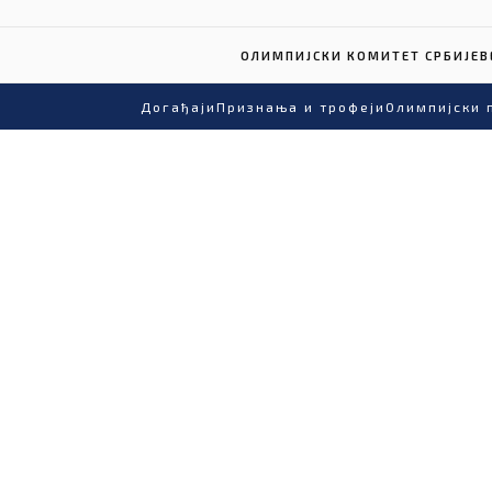
ОЛИМПИЈСКИ КОМИТЕТ СРБИЈЕ
В
Догађаји
Признања и трофеји
Олимпијски 