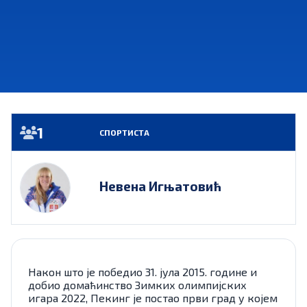
1
СПОРТИСТА
Невена Игњатовић
Након што је победио 31. јула 2015. године и
добио домаћинство Зимких олимпијских
игара 2022, Пекинг је постао први град у којем