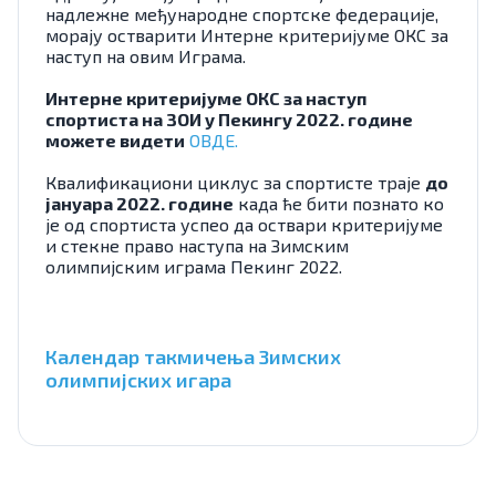
надлежне међународне спортске федерације,
морају остварити Интерне критеријуме ОКС за
наступ на овим Играма.
Интерне критеријуме ОКС за наступ
спортиста на ЗОИ у Пекингу 2022. године
можете видети
ОВДЕ.
Квалификациони циклус за спортисте траје
до
јануара 2022. године
када ће бити познато ко
је од спортиста успео да оствари критеријуме
и стекне право наступа на Зимским
олимпијским играма Пекинг 2022.
Календар такмичења Зимских
олимпијских игара