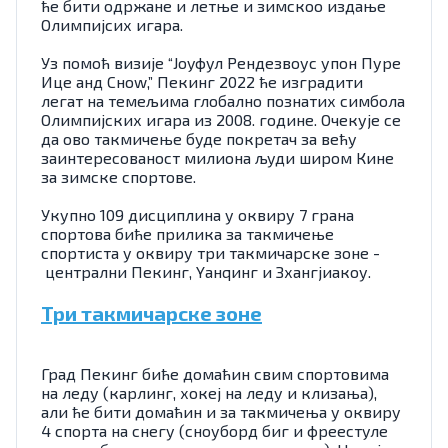
ће бити одржане и летње и зимскоо издање
Олимпијсих игара.
Уз помоћ визије “Јоyфул Рендезвоус упон Пуре
Ице анд Сноw,” Пекинг 2022 ће изградити
легат на темељима глобално познатих симбола
Олимпијских игара из 2008. године. Очекује се
да ово такмичење буде покретач за већу
заинтересованост милиона људи широм Кине
за зимске спортове.
Укупно 109 дисциплина у оквиру 7 грана
спортова биће прилика за такмичење
спортиста у оквиру три такмичарске зоне -
централни Пекинг, Yанqинг и Зхангјиакоу.
Три такмичарске зоне
Град Пекинг биће домаћин свим спортовима
на леду (карлинг, хокеј на леду и клизања),
али ће бити домаћин и за такмичења у оквиру
4 спорта на снегу (сноуборд биг и фреестyле