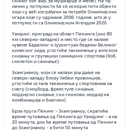
скиинг биг аир, за мушкарце и жене). На тај
начин у потпуности ће се искористити објекти
који су већ изграђени за потребе Олимпијских
игара које су одржане 2008. године, што је у
потпуности са Олимпијском Агендом 2020.
Yанqинг, приградска област Пекинга (око 80
км северно-западно) и место где се налазе
чувене Бадалинг и Јуyонггуан бедеми Великог
кинеског зида, угостиће такмичења у алпском
скијању и групацији санкашких спортова (боб,
скелетон и санкање).
Зхангјиакоу, који се налази још даље на
северо-западу близу Хебеи провинције,
угостиће остала такмичења у спортовима на
снегу (сноуборд, фреестyле скијање,
нордијско скијање, ски скокови, нордијска
комбинација и биатлон).
Брза пруга Пекинг - Зхангјиакоу, скратиће
време путовања од Пекинга до Yанqуинг - а на
20 минута, док ће време путовања од Пекинга
до Зхангјиакоу - а бити 50 минута.