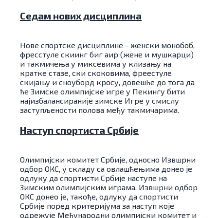
Седам нових дисциплина
Нове спортске дисциплине - женски монобоб,
фресстyле скиинг биг аир (жене и мушкарци)
и такмичења у миксевима у клизању на
кратке стазе, ски скоковима, фреестyле
скијању и сноуборд кросу, довешће до тога да
ће Зимске олимпијске игре у Пекингу бити
најизбалансираније зимске Игре у смислу
заступљености полова међу такмичарима.
Наступ спортиста Србије
Олимпијски комитет Србије, односно Извшрни
одбор ОКС, у складу са овлашћењима донео је
одлуку да спортисти Србије наступе на
Зимским олимпијским играма. Извшрни одбор
ОКС донео је, такође, одлуку да спортисти
Србије поред критеријума за наступ које
одрежује Међународни олимпијски комитет и