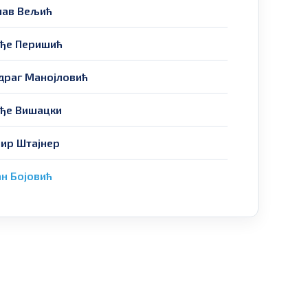
лав Вељић
ђе Перишић
драг Манојловић
ђе Вишацки
ир Штајнер
ан Бојовић