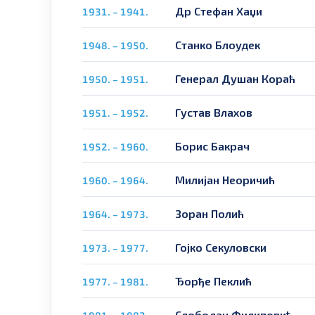
Др Стефан Хаџи
1931. – 1941.
Станко Блоудек
1948. – 1950.
Генерал Душан Кораћ
1950. – 1951.
Густав Влахов
1951. – 1952.
Борис Бакрач
1952. – 1960.
Милијан Неоричић
1960. – 1964.
Зоран Полић
1964. – 1973.
Гојко Секуловски
1973. – 1977.
Ђорђе Пеклић
1977. – 1981.
Слободан Филиповић