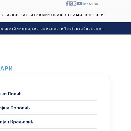
ЋИР
|
LAT
|
EN
ЕСТИ
СПОРТИСТИ
ТАКМИЧЕЊА
ПРОГРАМИ
СПОРТОВИ
покрет
Олимпијске вредности
Пројекти
Спонзори
ТАРИ
нко Полић
ојша Поповић
ијан Краљевић