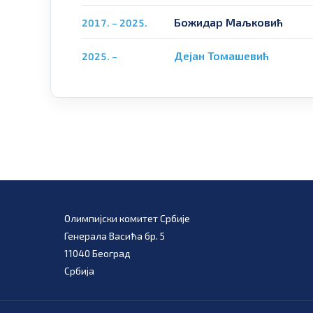
Божидар Маљковић
2017. – 2025.
Дејан Томашевић
2025. –
Олимпијски комитет Србије
Генерала Васића бр. 5
11040 Београд
Србија