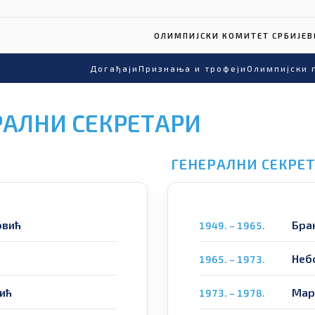
ОЛИМПИЈСКИ КОМИТЕТ СРБИЈЕ
В
Догађаји
Признања и трофеји
Олимпијски 
РАЛНИ СЕКРЕТАРИ
ГЕНЕРАЛНИ СЕКРЕ
овић
Бра
1949. – 1965.
Неб
1965. – 1973.
ић
Мар
1973. – 1978.