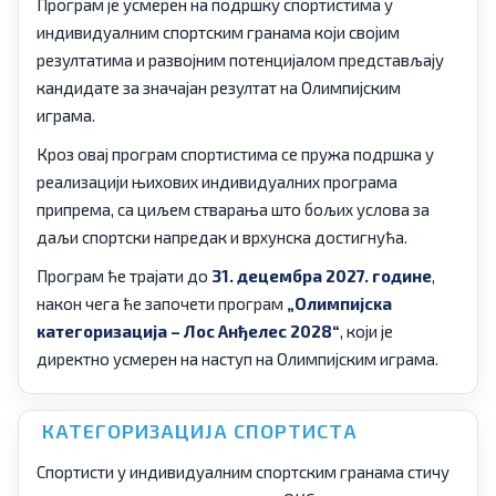
Програм је усмерен на подршку спортистима у
индивидуалним спортским гранама који својим
резултатима и развојним потенцијалом представљају
кандидате за значајан резултат на Олимпијским
играма.
Кроз овај програм спортистима се пружа подршка у
реализацији њихових индивидуалних програма
припрема, са циљем стварања што бољих услова за
даљи спортски напредак и врхунска достигнућа.
Програм ће трајати до
31. децембра 2027. године
,
након чега ће започети програм
„Олимпијска
категоризација – Лос Анђелес 2028“
, који је
директно усмерен на наступ на Олимпијским играма.
КАТЕГОРИЗАЦИЈА СПОРТИСТА
Спортисти у индивидуалним спортским гранама стичу