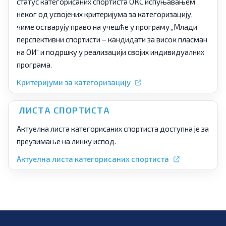
статус категорисаних спортиста ОКС испуњавањем
неког од усвојених критеријума за категоризацију,
чиме остварују право на учешће у програму „Млади
перспективни спортисти – кандидати за висок пласман
на ОИ“ и подршку у реализацији својих индивидуалних
програма.
Критеријуми за категоризацију
ЛИСТА СПОРТИСТА
Актуелна листа категорисаних спортиста доступна је за
преузимање на линку испод.
Актуелна листа категорисаних спортиста