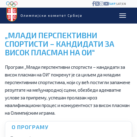
ЋИР
|
LAT
|
EN
Олимпијски комитет Србије
„МЛАДИ ПЕРСПЕКТИВНИ
СПОРТИСТИ – КАНДИДАТИ ЗА
ВИСОК ПЛАСМАН НА ОИ“
Програм „Млади перспективни спортисти – кандидати за
висок пласман на ОИ“ покренут је са циљем да младим
перспективним спортистима, који су већ постигли запажене
резултате на међународној сцени, обезбеди адекватне
услове за припрему, успешан пролазак кроз
квалификациони процес и конкурентност за висок пласман
на Олимпијским играма.
О ПРОГРАМУ