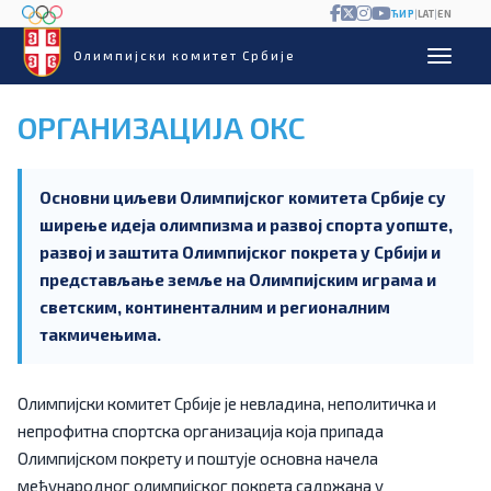
ЋИР
|
LAT
|
EN
Олимпијски комитет Србије
ОРГАНИЗАЦИЈА ОКС
Основни циљеви Олимпијског комитета Србије су
ширење идеја олимпизма и развој спорта уопште,
развој и заштита Олимпијског покрета у Србији и
представљање земље на Олимпијским играма и
светским, континенталним и регионалним
такмичењима.
Олимпијски комитет Србије је невладина, неполитичка и
непрофитна спортска организација која припада
Олимпијском покрету и поштује основна начела
међународног олимпијског покрета садржана у