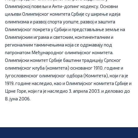
Олимпијској повељи и Анти-допинг кодексу. Основни
циљеви Олимпијског комитета Србије су ширење идеја
олимпизма и развој спорта уопште, развој и заштита
Олимпијског покрета у Србији и представљање земље на
Олимпијским играма и светским, континенталним и
регионалним такмичењима која се одржавају под
патронатом Међународног олимпијског комитета.
Олимпијски комитет Србије баштини традицију Српског
олимпијског клуба (комитета) основаног 1910. године и
Југословенског олимпијског одбора (Комитета), који га је
1919. године наследио, као и Олимпијског комитета Србије и
Црне Горе, који га је наследио 3. априла 2003. и деловао до
8. јуна 2006.