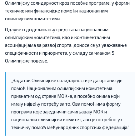
Олимпијску солидарност кроз посебне програме, у форми
техничке или финансијске помоћи националним
олимпијским комитетима.
Одлуке о додељивању средстава националним
олимпијским комитетима, као и континенталним
асоцијацијама за развој спорта, доносе се уз уважавање
специфичности и приоритета, у складу са чланом 5
Олимпијске повеље.
„Задатак Олимпијске солидарности је да организује
помоћ Националним олимпијским комитетима
признатим од стране МОК-а, а посебно онима који
имају највећу потребу за то. Ова помоћ има форму
програма које заједнички сачињавају МОК и
национални олимпијски комитет, ако је потребно уз
техничку помоћ међународних спортских федерација.”