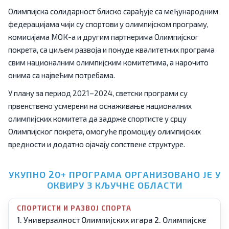
Олимпијска солидарност блиско сарађује са међународним
федерацијама чији су спортови у олимпијском програму,
комисијама МОК-а и другим партнерима Олимпијског
покрета, са циљем развоја и понуде квалитетних програма
свим националним олимпијским комитетима, а нарочито
онима са највећим потребама.
У плану за период 2021–2024, светски програми су
првенствено усмерени на оснаживање националних
олимпијских комитета да задрже спортисте у срцу
Олимпијског покрета, омогуће промоцију олимпијских
вредности и додатно ојачају сопствене структуре.
УКУПНО 20+ ПРОГРАМА ОРГАНИЗОВАНО ЈЕ У
ОКВИРУ 3 КЉУЧНЕ ОБЛАСТИ
СПОРТИСТИ И РАЗВОЈ СПОРТА
1. Универзалност Олимпијских игара
2. Олимпијске