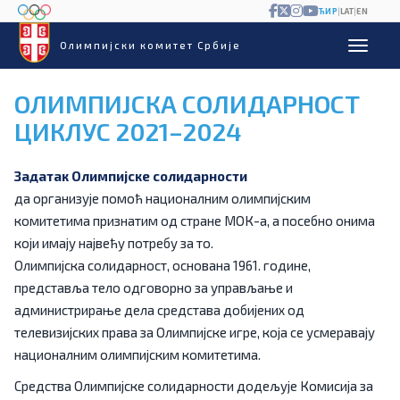
ЋИР
|
LAT
|
EN
Олимпијски комитет Србије
ОЛИМПИЈСКА СОЛИДАРНОСТ
ЦИКЛУС 2021–2024
Задатак Олимпијске солидарности
да организује помоћ националним олимпијским
комитетима признатим од стране МОК-а, а посебно онима
који имају највећу потребу за то.
Олимпијска солидарност, основана 1961. године,
представља тело одговорно за управљање и
администрирање дела средстава добијених од
телевизијских права за Олимпијске игре, која се усмеравају
националним олимпијским комитетима.
Средства Олимпијске солидарности додељује Комисија за