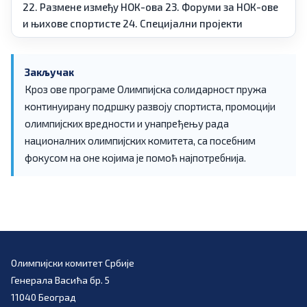
22. Размене између НОК-ова
23. Форуми за НОК-ове
и њихове спортисте
24. Специјални пројекти
Закључак
Кроз ове програме Олимпијска солидарност пружа
континуирану подршку развоју спортиста, промоцији
олимпијских вредности и унапређењу рада
националних олимпијских комитета, са посебним
фокусом на оне којима је помоћ најпотребнија.
Олимпијски комитет Србије
Генерала Васића бр. 5
11040 Београд