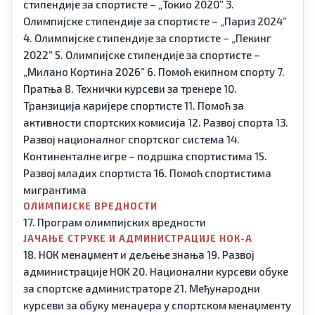
стипендије за спортисте – „Токио 2020”
3.
Олимпијске стипендије за спортисте – „Париз 2024”
4. Олимпијске стипендије за спортисте – „Пекинг
2022”
5. Олимпијске стипендије за спортисте –
„Милано Кортина 2026”
6. Помоћ екипном спорту
7.
Пратња
8. Технички курсеви за тренере
10.
Транзиција каријере спортисте
11. Помоћ за
активности спортских комисија
12. Развој спорта
13.
Развој националног спортског система
14.
Континенталне игре – подршка спортистима
15.
Развој младих спортиста
16. Помоћ спортистима
мигрантима
ОЛИМПИЈСКЕ ВРЕДНОСТИ
17. Програм олимпијских вредности
ЈАЧАЊЕ СТРУКЕ И АДМИНИСТРАЦИЈЕ НОК-А
18. НОК менаџмент и дељење знања
19. Развој
администрације НОК
20. Национални курсеви обуке
за спортске администраторе
21. Међународни
курсеви за обуку менаџера у спортском менаџменту