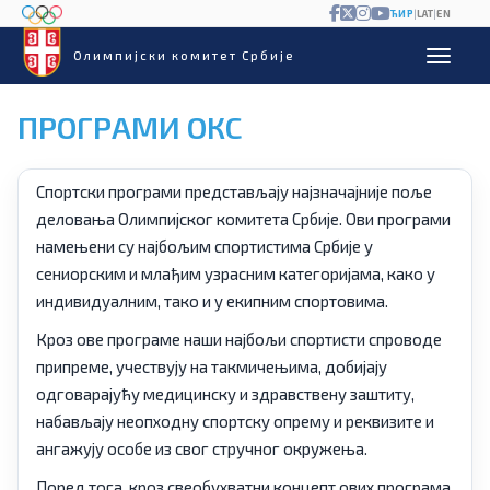
ЋИР
|
LAT
|
EN
Олимпијски комитет Србије
ПРОГРАМИ ОКС
Спортски програми представљају најзначајније поље
деловања Олимпијског комитета Србије. Ови програми
намењени су најбољим спортистима Србије у
сениорским и млађим узрасним категоријама, како у
индивидуалним, тако и у екипним спортовима.
Кроз ове програме наши најбољи спортисти спроводе
припреме, учествују на такмичењима, добијају
одговарајућу медицинску и здравствену заштиту,
набављају неопходну спортску опрему и реквизите и
ангажују особе из свог стручног окружења.
Поред тога, кроз свеобухватни концепт ових програма,