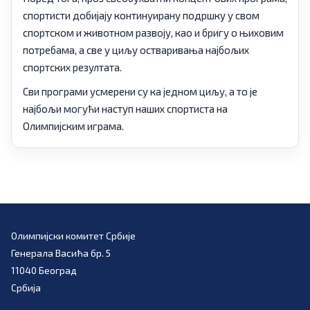
спортисти добијају континуирану подршку у свом
спортском и животном развоју, као и бригу о њиховим
потребама, а све у циљу остваривања најбољих
спортских резултата.
Сви програми усмерени су ка једном циљу, а то је
најбољи могући наступ наших спортиста на
Олимпијским играма.
Олимпијски комитет Србије
Генерала Васића бр. 5
11040 Београд
Србија