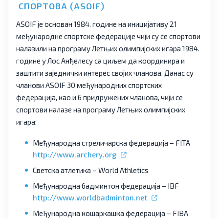
СПОРТОВА (ASOIF)
ASOIF је основан 1984. године на иницијативу 21
међународне спортске федерације чији су се спортови
налазили на програму Летњих олимпијских игара 1984.
године у Лос Анђелесу са циљем да координира и
заштити заједнички интерес својих чланова. Данас су
чланови ASOIF 30 међународних спортских
федерација, као и 6 придружених чланова, чији се
спортови налазе на програму Летњих олимпијских
игара:
Међународна стреличарска федерација – FITA
http://www.archery.org
Светска атлетика – World Athletics
Међународна бадминтон федерација – IBF
http://www.worldbadminton.net
Међународна кошаркашка федерација – FIBA