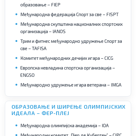
образовање – FIEP
Међународна федерација Спорт за све – FISPT
Међународна скупштина националних спортских
организација – IANOS
Трим и фитнес међународно удружење Спорт за
све – TAFISA
Комитет међународних дечијих игара – CICG
Европска невладина спортска организација –
ENGSO
Међународно удружење игара ветерана – IMGA
ОБРАЗОВАЊЕ И ШИРЕЊЕ ОЛИМПИЈСКИХ
ИДЕАЛА – ФЕР-ПЛЕЈ
Међународна олимпијска академија – IOA
Међународни комитет „Пјер де Кубертен” – CIPC