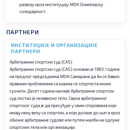
развоју кроз институцију МОК Олимпијску
солидарност.
ПАРТНЕРИ
ИНСТИТУЦИЈЕ И ОРГАНИЗАЦИЈЕ
ПАРТНЕРИ
Арбитражни спортски суд (CAS)
Арбитражни спортски суд (CAS) основан је 1983. године
на предлог председника МОК Самарана да би се бавио
правним проблемима са којима се спортиста може
суочити. Десет година касније Арбитражни спортски
суд постао је независно тело. Сврха арбитражног
спортског суда је да пресуђује у свим споровима који
имају неку везу са спортом, а који долазе до њега кроз
обичне арбитражне судове или путем жалби на одлуке
спортских тела или организација.