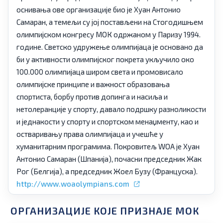
оснивања ове организације био је Хуан Антонио
Самаран, а темељи су јој постављени на Стогодишњем
олимпијском конгресу МОК одржаном у Паризу 1994.
године. Светско удружење олимпијаца је основано да
би у активности олимпијског покрета укључило око
100.000 олимпијаца широм света и промовисало
олимпијске принципе и важност образовања
спортиста, борбу против допинга и насиља и
нетолеранције у спорту, давало подршку разноликости
и једнакости у спорту и спортском менаџменту, као и
остваривању права олимпијаца и учешће у
хуманитарним програмима. Покровитељ WOA је Хуан
Антонио Самаран (Шпанија), почасни председник Жак
Рог (Белгија), а председник Жоел Бузу (Француска).
http://www.woaolympians.com
ОРГАНИЗАЦИЈЕ КОЈЕ ПРИЗНАЈЕ МОК