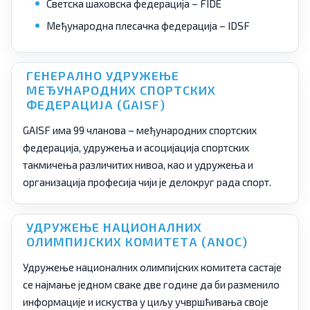
Светска шаховска федерација – FIDE
Међународна плесачка федерација – IDSF
ГЕНЕРАЛНО УДРУЖЕЊЕ
МЕЂУНАРОДНИХ СПОРТСКИХ
ФЕДЕРАЦИЈА (GAISF)
GAISF има 99 чланова – међународних спортских
федерација, удружења и асоцијација спортских
такмичења различитих нивоа, као и удружења и
организација професија чији је делокруг рада спорт.
УДРУЖЕЊЕ НАЦИОНАЛНИХ
ОЛИМПИЈСКИХ КОМИТЕТА (ANOC)
Удружење националних олимпијских комитета састаје
се најмање једном сваке две године да би разменило
информације и искуства у циљу учвршћивања своје