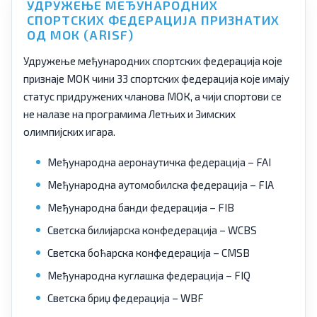
УДРУЖЕЊЕ МЕЂУНАРОДНИХ
СПОРТСКИХ ФЕДЕРАЦИЈА ПРИЗНАТИХ
ОД МОК (ARISF)
Удружење међународних спортских федерација које
признаје МОК чини 33 спортских федерација које имају
статус придружених чланова МОК, а чији спортови се
не налазе на програмима Летњих и Зимских
олимпијских игара.
Међународна аеронаутичка федерација – FAI
Међународна аутомобилска федерација – FIA
Међународна банди федерација – FIB
Светска билијарска конфедерација – WCBS
Светска боћарска конфедерација – CMSB
Међународна куглашка федерација – FIQ
Светска бриџ федерација – WBF