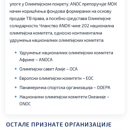
улоге у Олимпијском покрету. ANOC препоручује МОК
начин коришћења фондова формираних на основу
продаје ТВ права, а посебно средстава Олимпијске
солидарности. Чланство ANOK чине 202 национална
олимпијска комитета, односно континентална
удружења националних олимпијских комитета:
Удружење националних олимпијских комитета
Африке – ANOCA
Олимпијски савет Азије – OCA
Европски олимпијски комитети – EOC
Панамеричка спортска организација – ODEPA
Национални олимпијски комитети Океаније –
ONOC
ОСТАЛЕ ПРИЗНАТЕ ОРГАНИЗАЦИЈЕ