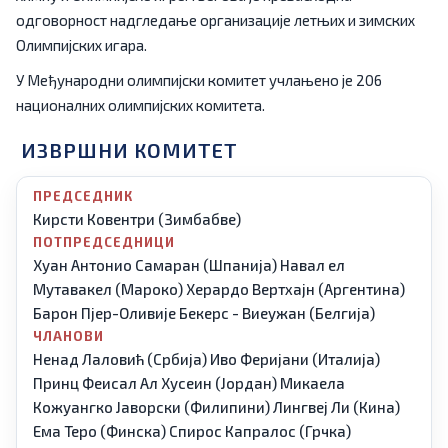
одговорност надгледање организације летњих и зимских
Олимпијских игара.
У Међународни олимпијски комитет учлањено је 206
националних олимпијских комитета.
ИЗВРШНИ КОМИТЕТ
ПРЕДСЕДНИК
Кирсти Ковентри
(Зимбабве)
ПОТПРЕДСЕДНИЦИ
Хуан Антонио Самаран
(Шпанија)
Навал ел
Мутавакел
(Мароко)
Херардо Вертхајн
(Аргентина)
Барон Пјер-Оливије Бекерс - Виеужан
(Белгија)
ЧЛАНОВИ
Ненад Лаловић
(Србија)
Иво Феријани
(Италија)
Принц Феисал Ал Хусеин
(Јордан)
Микаела
Кожуангко Јаворски
(Филипини)
Лингвеј Ли
(Кина)
Ема Теро
(Финска)
Спирос Капралос
(Грчка)