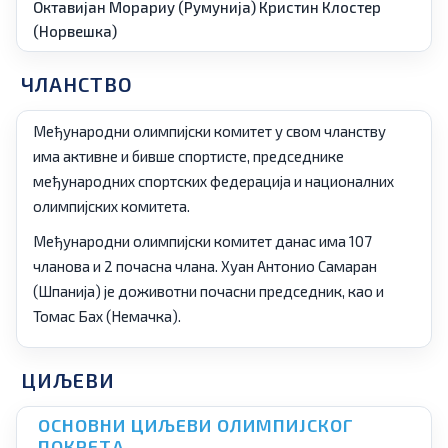
Октавијан Морариу
(Румунија)
Кристин Клостер
(Норвешка)
ЧЛАНСТВО
Међународни олимпијски комитет у свом чланству
има активне и бивше спортисте, председнике
међународних спортских федерација и националних
олимпијских комитета.
Међународни олимпијски комитет данас има 107
чланова и 2 почасна члана. Хуан Антонио Самаран
(Шпанија) је доживотни почасни председник, као и
Томас Бах (Немачка).
ЦИЉЕВИ
ОСНОВНИ ЦИЉЕВИ ОЛИМПИЈСКОГ
ПОКРЕТА