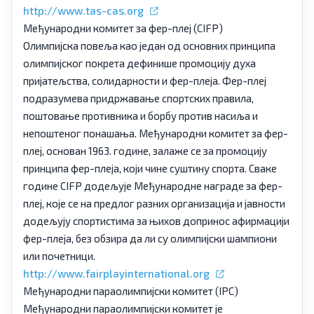
http://www.tas-cas.org
Међународни комитет за фер-плеј (CIFP)
Олимпијска повеља као један од основних принципа
олимпијског покрета дефинише промоцију духа
пријатељства, солидарности и фер-плеја. Фер-плеј
подразумева придржавање спортских правила,
поштовање противника и борбу против насиља и
непоштеног понашања. Међународни комитет за фер-
плеј, основан 1963. године, залаже се за промоцију
принципа фер-плеја, који чине суштину спорта. Сваке
године CIFP додељује Међународне награде за фер-
плеј, које се на предлог разних организација и јавности
додељују спортистима за њихов допринос афирмацији
фер-плеја, без обзира да ли су олимпијски шампиони
или почетници.
http://www.fairplayinternational.org
Међународни параолимпијски комитет (IPC)
Међународни параолимпијски комитет је