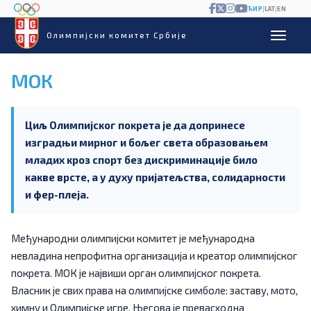
ЋИР
|
LAT
|
EN
Олимпијски комитет Србије
МОК
Циљ Олимпијског покрета је да допринесе
изградњи мирног и бољег света образовањем
младих кроз спорт без дискриминације било
какве врсте, а у духу пријатељства, солидарности
и фер-плеја.
Међународни олимпијски комитет је међународна
невладина непрофитна организација и креатор олимпијског
покрета. МОК је највиши орган олимпијског покрета.
Власник је свих права на олимпијске симболе: заставу, мото,
химну и Олимпијске игре. Његова је превасходна