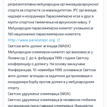
репрезентативна међународна организација врхунског
спорта за спортисте са инвалидитетом. IPC организује,
надзире и координира Параолимпијске игре и друга
мулти-спортска такмичења на врхунском нивоу. У
Међународни параолимпијски комитет учлањено је
160 националних параолимпијских комитета.
http://www.paralympic.org
Светска анти-допинг агенција (WADA)
Међународни олимпијски комитет организовао је у
Лозани од 2. до 4. фебруара 1999. године Светску
конференцију о допингу. На основу закључака
Конференције, 10. новембра 1999. основана је Светска
анти-допинг агенција са задатком да промовише и
координира борбу против допинга у међународном
спорту.
Светско удружење олимпијаца (WOA)
Светско удружење олимпијаца је независна глобална
организација представника олимпијаца. Иницијатор