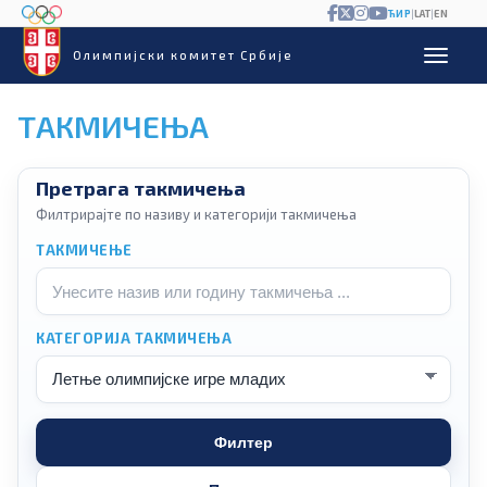
ЋИР
|
LAT
|
EN
Олимпијски комитет Србије
ТАКМИЧЕЊА
Претрага такмичења
Филтрирајте по називу и категорији такмичења
ТАКМИЧЕЊЕ
КАТЕГОРИЈА ТАКМИЧЕЊА
Филтер