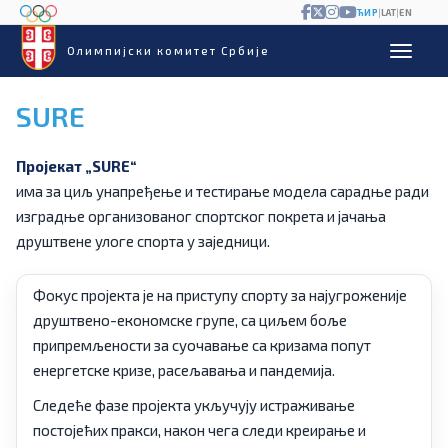
ЋИР
|
LAT
|
EN
Олимпијски комитет Србије
SURE
Пројекат „SURE“
има за циљ унапређење и тестирање модела сарадње ради
изградње организованог спортског покрета и јачања
друштвене улоге спорта у заједници.
Фокус пројекта је на приступу спорту за најугроженије
друштвено-економске групе, са циљем боље
припремљености за суочавање са кризама попут
енергетске кризе, расељавања и пандемија.
Следеће фазе пројекта укључују истраживање
постојећих пракси, након чега следи креирање и