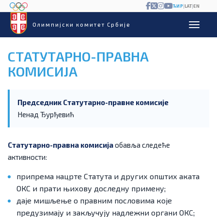
ЋИР
|
LAT
|
EN
Олимпијски комитет Србије
СТАТУТАРНО-ПРАВНА
КОМИСИЈА
Председник Статутарно-правне комисије
Ненад Ђурђевић
Статутарно-правна комисија
обавља следеће
активности:
припрема нацрте Статута и других општих аката
ОКС и прати њихову доследну примену;
даје мишљење о правним пословима које
предузимају и закључују надлежни органи ОКС;