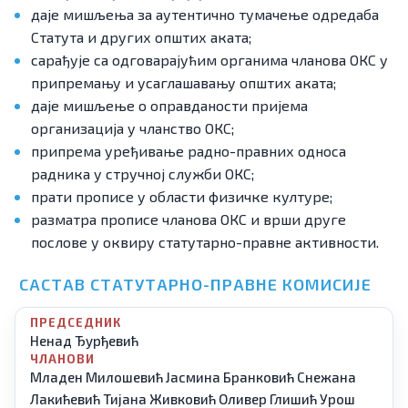
даје мишљења за аутентично тумачење одредаба
Статута и других општих аката;
сарађује са одговарајућим органима чланова ОКС у
припремању и усаглашавању општих аката;
даје мишљење о оправданости пријема
организација у чланство ОКС;
припрема уређивање радно-правних односа
радника у стручној служби ОКС;
прати прописе у области физичке културе;
разматра прописе чланова ОКС и врши друге
послове у оквиру статутарно-правне активности.
САСТАВ СТАТУТАРНО-ПРАВНЕ КОМИСИЈЕ
ПРЕДСЕДНИК
Ненад Ђурђевић
ЧЛАНОВИ
Младен Милошевић
Јасмина Бранковић
Снежана
Лакићевић
Тијана Живковић
Оливер Глишић
Урош