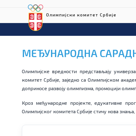
Олимпијски комитет Србије
МЕЂУНАРОДНА САРАД
Олимпијске вредности представљају универза
комитет Србије, заједно са Олимпијском акаде
доприносе развоју олимпизма, промоцији олимп
Кроз међународне пројекте, едукативне про
Олимпијског комитета Србије стичу нова знања,