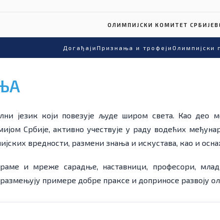
ОЛИМПИЈСКИ КОМИТЕТ СРБИЈЕ
В
Догађаји
Признања и трофеји
Олимпијски 
ЊА
лни језик који повезује људе широм света. Као део 
мијом Србије, активно учествује у раду водећих међуна
ијских вредности, размени знања и искустава, као и осн
граме и мреже сарадње, наставници, професори, мла
 размењују примере добре праксе и доприносе развоју ол