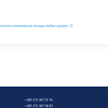
Европски олимпијски млади амбасадори
+381 (11) 367 15 74
+381 (11) 367 18 87