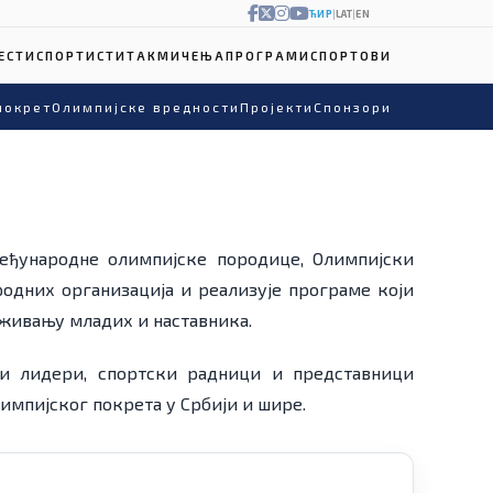
ЋИР
|
LAT
|
EN
ЕСТИ
СПОРТИСТИ
ТАКМИЧЕЊА
ПРОГРАМИ
СПОРТОВИ
покрет
Олимпијске вредности
Пројекти
Спонзори
међународне олимпијске породице, Олимпијски
родних организација и реализује програме који
аживању младих и наставника.
ди лидери, спортски радници и представници
импијског покрета у Србији и шире.